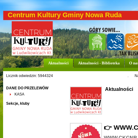
Centrum Kultury Gminy Nowa Ruda
Aktualności
Aktualności - Biblioteka
O na
Licznik odwiedzin: 5944324
.
N
DANE DO PRZELEWÓW
Aktualności
KASA
Sekcje, kluby
👉 WWW.C
WWW.CKGNR.