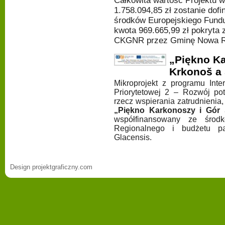
Całkowita wartość Projektu w
1.758.094,85 zł zostanie do
środków Europejskiego Fund
kwota 969.665,99 zł pokryta z
CKGNR przez Gminę Nowa R
„Piękno Ka
Krkonoš a 
Mikroprojekt z programu Int
Priorytetowej 2 – Rozwój pot
rzecz wspierania zatrudnienia,
„Piękno Karkonoszy i Gór 
współfinansowany ze środ
Regionalnego i budżetu p
Glacensis.
Design projektgraficzny.com