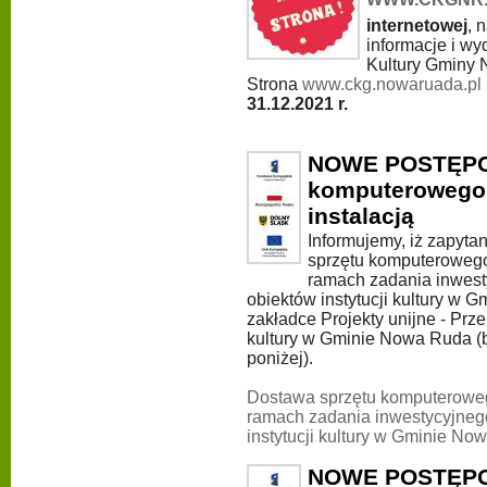
internetowej
, 
informacje i w
Kultury Gminy
Strona
www.ckg.nowaruada.pl
31.12.2021 r.
NOWE POSTĘPOW
komputerowego 
instalacją
Informujemy, iż zapyta
sprzętu komputerowego
ramach zadania inwest
obiektów instytucji kultury w
zakładce Projekty unijne - Prz
kultury w Gminie Nowa Ruda (b
poniżej).
Dostawa sprzętu komputeroweg
ramach zadania inwestycyjneg
instytucji kultury w Gminie No
NOWE POSTĘPOW