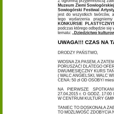
Z ogromną przyjemnością zaw
Muzeum Ziemi Sowiogórskie
Sowiogórski Festiwal Artyst
jest do wszystkich twórców,
tego wydarzenia pragniemy
KONKURSIE PLASTYCZNY
podczas którego odbędzie się
tematu:
„Dziedzictwo kulturo
UWAGA!!! CZAS NA T
DRODZY PAŃSTWO,
WIOSNA ZA PASEM, A ZATEM 
PORUSZAĆ! DLATEGO OFE
DWUMIESIĘCZNY KURS TAŃ
( WALC ANGIELSKI, WALC WI
CENA: 50 zł OD OSOBY/ mies
NA PIERWSZE SPOTKANI
27.04.2015 r. O GODZ. 17
W CENTRUM KULTURY GMI
TANIEC TO DOSKONAŁA ZAB
TO MOŻLIWOŚĆ ZDOBYCIA 