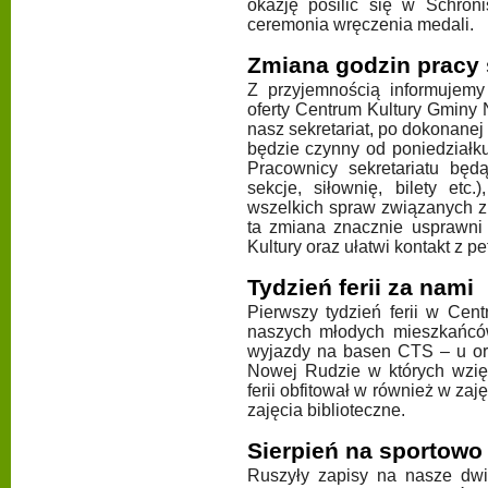
okazję posilić się w Schroni
ceremonia wręczenia medali.
Zmiana godzin pracy 
Z przyjemnością informujemy
oferty Centrum Kultury Gminy
nasz sekretariat, po dokonane
będzie czynny od poniedziałk
Pracownicy sekretariatu będ
sekcje, siłownię, bilety etc
wszelkich spraw związanych z
ta zmiana znacznie usprawni
Kultury oraz ułatwi kontakt z pe
Tydzień ferii za nami
Pierwszy tydzień ferii w Cent
naszych młodych mieszkańc
wyjazdy na basen CTS – u or
Nowej Rudzie w których wzięł
ferii obfitował w również w zaj
zajęcia biblioteczne.
Sierpień na sportowo
Ruszyły zapisy na nasze dw