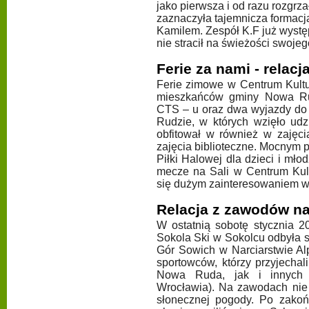
jako pierwsza i od razu rozgr
zaznaczyła tajemnicza formacj
Kamilem. Zespół K.F już wystę
nie stracił na świeżości swojego
Ferie za nami - relacj
Ferie zimowe w Centrum Kultur
mieszkańców gminy Nowa Ru
CTS – u oraz dwa wyjazdy do 
Rudzie, w których wzięło udz
obfitował w również w zajęci
zajęcia biblioteczne. Mocnym 
Piłki Halowej dla dzieci i młod
mecze na Sali w Centrum Kul
się dużym zainteresowaniem w
Relacja z zawodów na
W ostatnią sobotę stycznia 2
Sokola Ski w Sokolcu odbyła s
Gór Sowich w Narciarstwie Al
sportowców, którzy przyjecha
Nowa Ruda, jak i innych m
Wrocławia). Na zawodach nie 
słonecznej pogody. Po zakoń