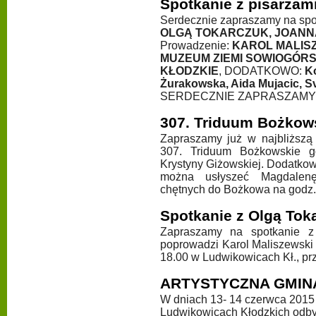
Spotkanie z pisarzam
Serdecznie zapraszamy na spot
OLGĄ TOKARCZUK, JOANN
Prowadzenie:
KAROL MALIS
MUZEUM ZIEMI SOWIOGÓRSK
KŁODZKIE
, DODATKOWO:
Ko
Żurakowska, Aida Mujacic, S
SERDECZNIE ZAPRASZAMY
307. Triduum Bożkows
Zapraszamy już w najbliższą 
307. Triduum Bożkowskie g
Krystyny Giżowskiej. Dodatkow
można usłyszeć Magdalenę
chętnych do Bożkowa na godz.
Spotkanie z Olgą Tok
Zapraszamy na spotkanie z 
poprowadzi Karol Maliszewski 
18.00 w Ludwikowicach Kł., prz
ARTYSTYCZNA GMIN
W dniach 13- 14 czerwca 2015
Ludwikowicach Kłodzkich odbył