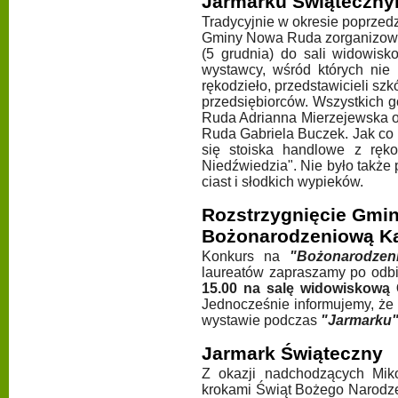
Jarmarku Świąteczn
Tradycyjnie w okresie poprze
Gminy Nowa Ruda zorganizowa
(5 grudnia) do sali widowisk
wystawcy, wśród których nie 
rękodzieło, przedstawicieli szk
przedsiębiorców. Wszystkich 
Ruda Adrianna Mierzejewska o
Ruda Gabriela Buczek. Jak co
się stoiska handlowe z ręko
Niedźwiedzia". Nie było także
ciast i słodkich wypieków.
Rozstrzygnięcie Gmi
Bożonarodzeniową Ka
Konkurs na
"Bożonarodzen
laureatów zapraszamy po odb
15.00 na salę widowiskową 
Jednocześnie informujemy, że
wystawie podczas
"Jarmarku
Jarmark Świąteczny
Z okazji nadchodzących Mikoł
krokami Świąt Bożego Narodz