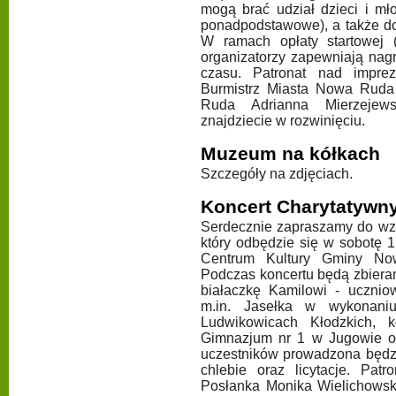
mogą brać udział dzieci i mł
ponadpodstawowe), a także do
W ramach opłaty startowej (
organizatorzy zapewniają nagr
czasu. Patronat nad imprez
Burmistrz Miasta Nowa Ruda
Ruda Adrianna Mierzejews
znajdziecie w rozwinięciu.
Muzeum na kółkach
Szczegóły na zdjęciach.
Koncert Charytatywny
Serdecznie zapraszamy do wzi
który odbędzie się w sobotę 
Centrum Kultury Gminy No
Podczas koncertu będą zbiera
białaczkę Kamilowi - uczni
m.in. Jasełka w wykonan
Ludwikowicach Kłodzkich, 
Gimnazjum nr 1 w Jugowie or
uczestników prowadzona będzi
chlebie oraz licytacje. Pa
Posłanka Monika Wielichows