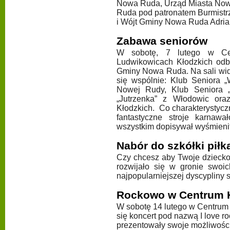
Nowa Ruda, Urząd Miasta Now
Ruda pod patronatem Burmistr
i Wójt Gminy Nowa Ruda Adria
Zabawa seniorów
W sobotę, 7 lutego w C
Ludwikowicach Kłodzkich odb
Gminy Nowa Ruda. Na sali wid
się wspólnie: Klub Seniora 
Nowej Rudy, Klub Seniora „
„Jutrzenka” z Włodowic ora
Kłodzkich. Co charakterystycz
fantastyczne stroje karnaw
wszystkim dopisywał wyśmieni
Nabór do szkółki pił
Czy chcesz aby Twoje dziecko
rozwijało się w gronie swoi
najpopularniejszej dyscypliny s
Rockowo w Centrum K
W sobotę 14 lutego w Centrum
się koncert pod nazwą I love ro
prezentowały swoje możliwośc