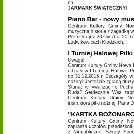
na:
JARMARK ŚWIĄTECZNY
!
Piano Bar - nowy musi
Centrum Kultury Gminy No
muzyczną historię z zagadką w t
Premiera już 23 stycznia 201
Ludwikowicach Kłodzkich.
I Turniej Halowej Piłk
Uwaga!
Centrum Kultury Gminy Nowa R
udziału w I Turnieju Halowej 
do 31.12.2015 r. Szczegóły w 
nożną? Jesteście zgraną druż
Stanąć w rywalizacji o Puch
Ruda? Serdecznie Was zapra
Centrum Kultury Gminy N
instruktora piłki nożnej, Pana
"KARTKA BOŻONARO
Centrum Kultury Gminy N
zaprasza uczniów przedszkoli
z Niepublicznej Szkoły Spec