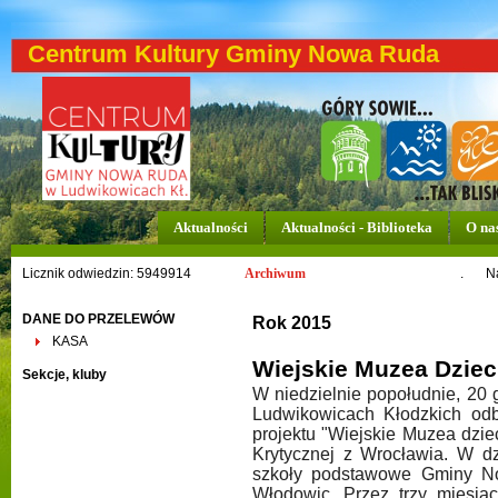
Centrum Kultury Gminy Nowa Ruda
Aktualności
Aktualności - Biblioteka
O na
Licznik odwiedzin: 5949914
Archiwum
.
N
DANE DO PRZELEWÓW
Rok 2015
KASA
Wiejskie Muzea Dzie
Sekcje, kluby
W niedzielnie popołudnie, 20
Ludwikowicach Kłodzkich odb
projektu "Wiejskie Muzea dzie
Krytycznej z Wrocławia. W dz
szkoły podstawowe Gminy No
Włodowic. Przez trzy miesią