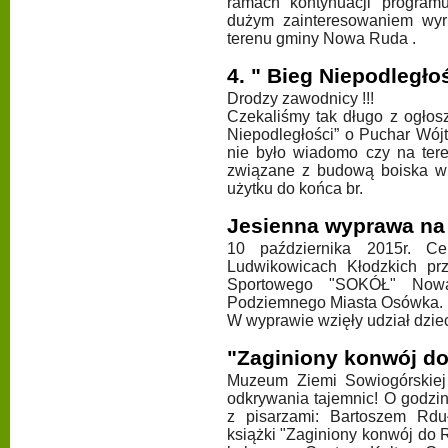
ramach kontynuacji programu
dużym zainteresowaniem wyru
terenu gminy Nowa Ruda .
4. " Bieg Niepodległoś
Drodzy zawodnicy !!!
Czekaliśmy tak długo z ogłos
Niepodległości” o Puchar Wó
nie było wiadomo czy na ter
związane z budową boiska wi
użytku do końca br.
Jesienna wyprawa na
10 października 2015r. 
Ludwikowicach Kłodzkich p
Sportowego "SOKÓŁ" Nowa
Podziemnego Miasta Osówka.
W wyprawie wzięły udział dziec
"Zaginiony konwój do
Muzeum Ziemi Sowiogórskiej 
odkrywania tajemnic! O godzi
z pisarzami: Bartoszem Rdu
książki "Zaginiony konwój do 