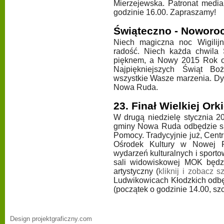
Mierzejewska. Patronat media
godzinie 16.00. Zapraszamy!
Świąteczno - Noworo
Niech magiczna noc Wigilij
radość. Niech każda chwila
pięknem, a Nowy 2015 Rok o
Najpiękniejszych Świąt Bo
wszystkie Wasze marzenia. Dy
Nowa Ruda.
23. Finał Wielkiej Or
W drugą niedzielę stycznia 20
gminy Nowa Ruda odbędzie się
Pomocy. Tradycyjnie już, Cen
Ośrodek Kultury w Nowej R
wydarzeń kulturalnych i sport
sali widowiskowej MOK będz
artystyczny (
kliknij i zobacz 
Ludwikowicach Kłodzkich odbę
(początek o godzinie 14.00, sz
Design projektgraficzny.com