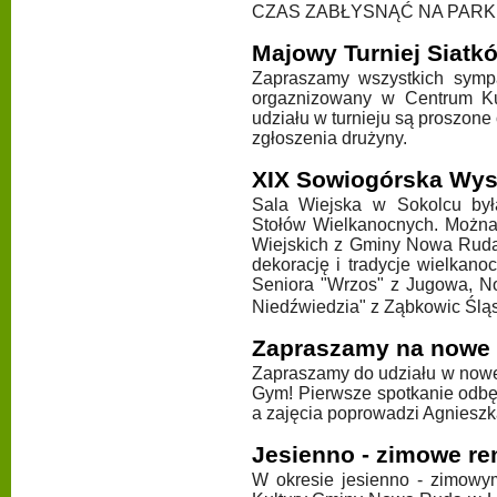
CZAS ZABŁYSNĄĆ NA PARKIE
Majowy Turniej Siatk
Zapraszamy wszystkich sympa
orgaznizowany w Centrum Ku
udziału w turnieju są proszone
zgłoszenia drużyny.
XIX Sowiogórska Wys
Sala Wiejska w Sokolcu był
Stołów Wielkanocnych. Można
Wiejskich z Gminy Nowa Ruda,
dekorację i tradycje wielkan
Seniora "Wrzos" z Jugowa, N
Niedźwiedzia" z Ząbkowic Śląs
Zapraszamy na nowe z
Zapraszamy do udziału w nowe
Gym! Pierwsze spotkanie odbęd
a zajęcia poprowadzi Agnieszk
Jesienno - zimowe r
W okresie jesienno - zimow