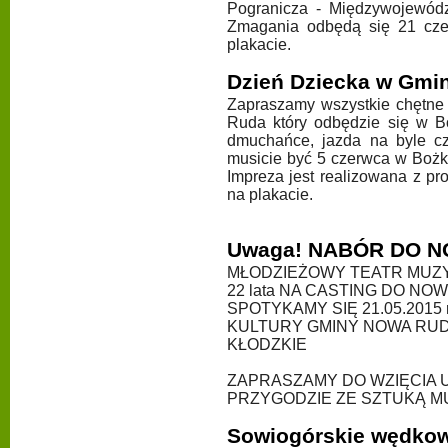
Pogranicza - Międzywojewódz
Zmagania odbędą się 21 cze
plakacie.
Dzień Dziecka w Gmi
Zapraszamy wszystkie chętne
Ruda który odbędzie się w Bo
dmuchańce, jazda na byle czy
musicie być 5 czerwca w Bożk
Impreza jest realizowana z p
na plakacie.
Uwaga! NABÓR DO 
MŁODZIEŻOWY TEATR MUZY
22 lata NA CASTING DO NO
SPOTYKAMY SIĘ 21.05.2015 r
KULTURY GMINY NOWA RUDA
KŁODZKIE
ZAPRASZAMY DO WZIĘCIA 
PRZYGODZIE ZE SZTUKĄ M
Sowiogórskie wędko