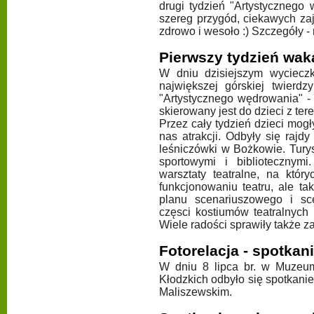
drugi tydzień "Artystycznego
szereg przygód, ciekawych zaj
zdrowo i wesoło :) Szczegóły -
Pierwszy tydzień wak
W dniu dzisiejszym wyciecz
największej górskiej twierd
"Artystycznego wędrowania" -
skierowany jest do dzieci z t
Przez cały tydzień dzieci mog
nas atrakcji. Odbyły się raj
leśniczówki w Bożkowie. Turys
sportowymi i bibliotecznym
warsztaty teatralne, na któr
funkcjonowaniu teatru, ale t
planu scenariuszowego i sc
częsci kostiumów teatralnych
Wiele radości sprawiły także 
Fotorelacja - spotkan
W dniu 8 lipca br. w Muzeu
Kłodzkich odbyło się spotkani
Maliszewskim.