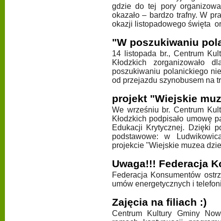
gdzie do tej pory organizowa
okazało – bardzo trafny. W pra
okazji listopadowego święta 
"W poszukiwaniu pol
14 listopada br., Centrum K
Kłodzkich zorganizowało 
poszukiwaniu polanickiego ni
od przejazdu szynobusem na tr
projekt "Wiejskie muz
We wrześniu br. Centrum Ku
Kłodzkich podpisało umowę p
Edukacji Krytycznej. Dzięki 
podstawowe: w Ludwikowica
projekcie "Wiejskie muzea dzie
Uwaga!!! Federacja K
Federacja Konsumentów ostrz
umów energetycznych i telefon
Zajęcia na filiach :)
Centrum Kultury Gminy No