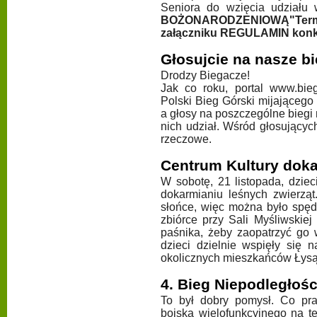
Seniora do wzięcia udziału 
BOŻONARODZENIOWĄ"Termin 
załączniku REGULAMIN konk
Głosujcie na nasze bi
Drodzy Biegacze!
Jak co roku, portal www.bieg
Polski Bieg Górski mijającego
a głosy na poszczególne biegi 
nich udział. Wśród głosujący
rzeczowe.
Centrum Kultury doka
W sobotę, 21 listopada, dzie
dokarmianiu leśnych zwierząt
słońce, więc można było spęd
zbiórce przy Sali Myśliwskie
paśnika, żeby zaopatrzyć go 
dzieci dzielnie wspięły się 
okolicznych mieszkańców Łysą
4. Bieg Niepodległośc
To był dobry pomysł. Co pr
boiska wielofunkcyjnego na t