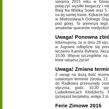
sierpnia 2015 roku w Góra
połączyć wysiłki biegaczy i m
Bieg Na Wielką Sowę oraz 5. 
na tej samej trasie. Kijkarze 
w Mistrzostwach Dolnego Śląsk
pod górę). To pierwsze teg
amatorów spacerów nordyckich
Uwaga! Ponowna zbiór
Informujemy, że w dniu 28 st
w Jugowie odbędzie się pon
leczeniu Kamila Bytnera. Akc
15.00. Więcej szczegółów na 
krew ratujesz życie!
Uwaga! Zmiana termi
Z uwagi na dużą ilość rezer
ustalonym terminie (środa, 2
do Radkowa przesunięty zosta
stycznia, godz. 10.30 s
Ludwikowicach Kłodzkich). 
(przejazd bezpłatny, wstęp 3 zł,
Ferie Zimowe 2015