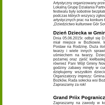
Artystyczny organizowany prz
Lokalną Grupę Działania Part
festiwalu były sobotnie bezpłat
podczas których wszyscy zgłosz
artystycznych prac na konkurs 
„Dziedzictwo kulturowe Gór So
Dzień Dziecka w Gmi
Dnia 05.06.2015r. odbył się 
miał miejsce w Bożkowie. I
Postaw na Rodzinę. Duża iloś
twarzy i wiele innych spraw
uśmiechem na twarzy. Dziec
pożarnej oraz zjeść kiełbask
również Pani Wójt Gminy Now
godziny zabawy minęły w cud
dziękujemy wszystkim dziec
Organizatorzy imprezy: Gmina
Bożków, Rada sołecka wsi Bo
Zapraszamy za rok!
Grand Priix Pogranic
Zapraszamy na zawody w kol