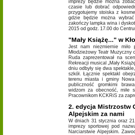
imprezy będzie można zobacz
czasie lub dobrać odpowiedn
przygotujemy stoiska z kosmet
gdzie będzie można wybrać 
zakończy lampka wina i dysko
2015 od godz. 17.00 do Centru
"Mały Książę..." w Kł
Jest nam niezmiernie miło 
Młodzieżowy Teatr Muzyczny 
Ruda zaprezentował na sceni
Rekreacji musical „Mały Książ
dniu odbyły się dwa spektakle
szkół. Łącznie spektakl obe
terenu miasta i gminy Nowa
publiczność gromkimi brawa
widzom za obecność, miłe sł
Pracownikom KCKRiS za zapros
2. edycja Mistrzostw 
Alpejskim za nami
W dniach 31 stycznia oraz 21
imprezy sportowej pod nazw
Narciarstwie Alpejskim. Zawo