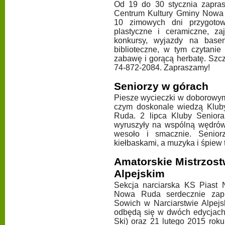
Od 19 do 30 stycznia zapra
Centrum Kultury Gminy Nowa
10 zimowych dni przygotowa
plastyczne i ceramiczne, zaj
konkursy, wyjazdy na basen
biblioteczne, w tym czytani
zabawę i gorącą herbatę. Szc
74-872-2084. Zapraszamy!
Seniorzy w górach
Piesze wycieczki w doborowym
czym doskonale wiedzą Klub
Ruda. 2 lipca Kluby Seniora: 
wyruszyły na wspólną wędrów
wesoło i smacznie. Senior
kiełbaskami, a muzyka i śpiew 
Amatorskie Mistrzost
Alpejskim
Sekcja narciarska KS Piast
Nowa Ruda serdecznie zapr
Sowich w Narciarstwie Alpejs
odbędą się w dwóch edycjach 
Ski) oraz 21 lutego 2015 roku