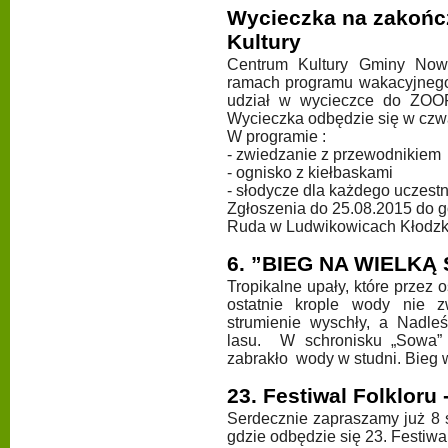
Wycieczka na zakońc
Kultury
Centrum Kultury Gminy No
ramach programu wakacyjnego 
udział w wycieczce do ZOO
Wycieczka odbędzie się w czwa
W programie :
- zwiedzanie z przewodnikiem
- ognisko z kiełbaskami
- słodycze dla każdego uczestn
Zgłoszenia do 25.08.2015 do 
Ruda w Ludwikowicach Kłodzkic
6. ”BIEG NA WIELKĄ 
Tropikalne upały, które przez 
ostatnie krople wody nie z
strumienie wyschły, a Nadle
lasu. W schronisku „Sowa” 
zabrakło wody w studni. Bieg w
23. Festiwal Folkloru
Serdecznie zapraszamy już 8 
gdzie odbędzie się 23. Festiwa