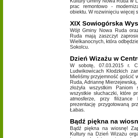
Kultury Gminy Nowa Ruda w L
prac remontowo - moderniza
obiektu. W rozwinięciu więcej 
XIX Sowiogórska Wys
Wójt Gminy Nowa Ruda oraz
Ruda mają zaszczyt zapros
Wielkanocnych, która odbędzie
Sokolcu.
Dzień Wizażu w Centr
W sobotę, 07.03.2015 r.
Ludwikowicach Kłodzkich zam
Mieliśmy przyjemność gościć
Ruda, Adriannę Mierzejewską, k
złożyła wszystkim Paniom 
wszystkie słuchaczki, które 
atmosferze, przy filiżance
prezentację przygotowaną p
Łabas.
Bądź piękna na wiosn
Bądź piękna na wiosnę! Zap
Kultury na Dzień Wizażu org