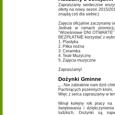
Zapraszamy serdecznie wszys
oferty na nowy sezon 2015/2016
znajdą coś dla siebie:)
Zajęcia oficjalnie zaczynamy o
Jednak w ramach promocji,
"Wrześniowe DNI OTWARTE" po
BEZPŁATNIE korzystać z wybr
1. Plastyka
2. Piłka nożna
3. Ceramika
4. Teatr Muzyczny
5. Zajęcia muzyczne
Zapraszamy!
Dożynki Gminne
„…Nie zabraknie nam dziś chle
Pachnących pszennych krom,
Więc z serca zapraszamy w ten
Minął kolejny rok pracy na 
świętowania i dziękczynieni
ludzkich. Dożynki są naj