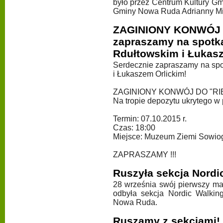
było przez Centrum Kultury G
Gminy Nowa Ruda Adrianny Mie
ZAGINIONY KONWÓJ D
zapraszamy na spotka
Rdułtowskim i Łukasz
Serdecznie zapraszamy na spo
i Łukaszem Orlickim!
ZAGINIONY KONWÓJ DO "RI
Na tropie depozytu ukrytego 
Termin: 07.10.2015 r.
Czas: 18:00
Miejsce: Muzeum Ziemi Sowiog
ZAPRASZAMY !!!
Ruszyła sekcja Nordi
28 września swój pierwszy mar
odbyła sekcja Nordic Walkin
Nowa Ruda.
Ruszamy z sekcjami!