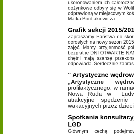
ukoronowaniem ich całoroczne
dożynkowe odbyły się w Woli
odprawioną w miejscowym kośc
Marka Bordjakiewicza.
Grafik sekcji 2015/20
Zapraszamy Państwa do skorzy
dorosłych na nowy sezon 2015/
zajęć. Mamy przyjemność poi
bezpłatne DNI OTWARTE NAS
chętni mają szansę przekonać
odpowiada. Serdecznie zapra
" Artystyczne wędrow
„Artystyczne wędrow
profilaktycznego, w ram
Nowa Ruda w Ludwik
atrakcyjne spędzeni
wakacyjnych przez dziec
Spotkania konsultac
LGD
Głównym cechą podejmo