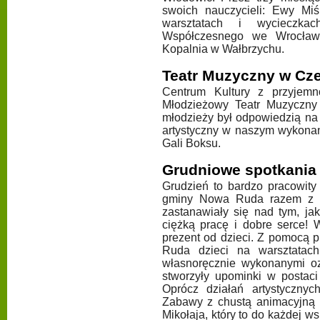
swoich nauczycieli: Ewy Miś
warsztatach i wycieczka
Współczesnego we Wrocławi
Kopalnia w Wałbrzychu.
Teatr Muzyczny w Cz
Centrum Kultury z przyjemn
Młodzieżowy Teatr Muzyczny
młodzieży był odpowiedzią na 
artystyczny w naszym wykonan
Gali Boksu.
Grudniowe spotkania
Grudzień to bardzo pracowity 
gminy Nowa Ruda razem z ro
zastanawiały się nad tym, ja
ciężką pracę i dobre serce! 
prezent od dzieci. Z pomocą
Ruda dzieci na warsztatach
własnoręcznie wykonanymi ozd
stworzyły upominki w postaci
Oprócz działań artystycznyc
Zabawy z chustą animacyjną u
Mikołaja, który to do każdej ws