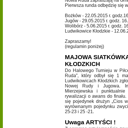
Nowa Ruda zapraszają na Gmin
Pierwsza runda odbędzię się w
Bożków - 22.05.2015 r. godz.1
Jugów - 29.05.2015 r. godz. 16
Wolibórz - 5.06.2015 r. godz. 1
Ludwikowice Kłodzkie - 12.06.2
Zapraszamy!
(regulamin poniżej)
MAJOWA SIATKÓWK
KŁODZKICH
Do Halowego Turnieju w Pił
Ruda”, który odbył się 1 m
Ludwikowicach Kłodzkich zgłos
Nowej Rudy i Jugowa. Im
Mierzejewska i punktualnie
rywalizacji o awans do finału
się pojedynek drużyn „Cios w
wyrównanym pojedynku zwycię
25-23 i 25 -21.
Uwaga ARTYŚCI !