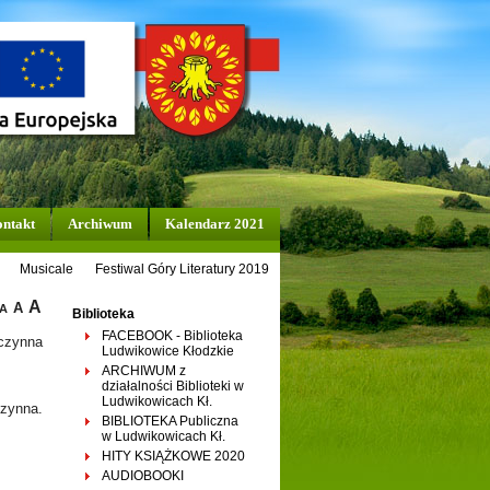
ntakt
Archiwum
Kalendarz 2021
Musicale
Festiwal Góry Literatury 2019
A
A
A
Biblioteka
FACEBOOK - Biblioteka
 czynna
Ludwikowice Kłodzkie
ARCHIWUM z
działalności Biblioteki w
Ludwikowicach Kł.
zynna.
BIBLIOTEKA Publiczna
w Ludwikowicach Kł.
HITY KSIĄŻKOWE 2020
AUDIOBOOKI