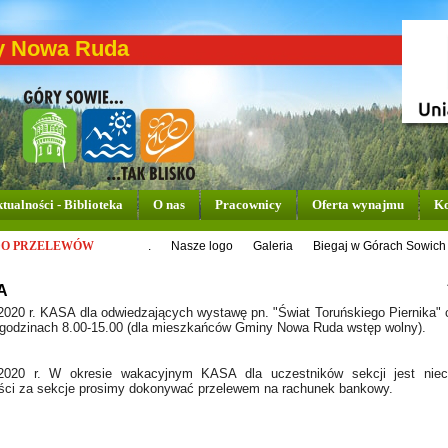
y Nowa Ruda
tualności - Biblioteka
O nas
Pracownicy
Oferta wynajmu
Ko
DO PRZELEWÓW
.
Nasze logo
Galeria
Biegaj w Górach Sowich
A
2020 r. KASA dla odwiedzających wystawę pn. "Świat Toruńskiego Piernika"
 godzinach 8.00-15.00 (dla mieszkańców Gminy Nowa Ruda wstęp wolny).
.2020 r. W okresie wakacyjnym KASA dla uczestników sekcji jest niec
ści za sekcje prosimy dokonywać przelewem na rachunek bankowy.