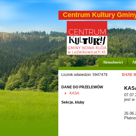
Centrum Kultury Gmin
Aktualności
Ak
Licznik odwiedzin: 5947479
DANE 
DANE DO PRZELEWÓW
KAS
KASA
07.07.
jest w
Sekcje, kluby
26.06
Płatno