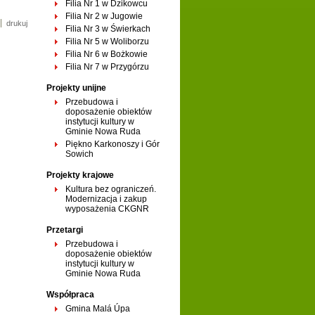
Filia Nr 1 w Dzikowcu
Filia Nr 2 w Jugowie
drukuj
Filia Nr 3 w Świerkach
Filia Nr 5 w Woliborzu
Filia Nr 6 w Bożkowie
Filia Nr 7 w Przygórzu
Projekty unijne
Przebudowa i
doposażenie obiektów
instytucji kultury w
Gminie Nowa Ruda
Piękno Karkonoszy i Gór
Sowich
Projekty krajowe
Kultura bez ograniczeń.
Modernizacja i zakup
wyposażenia CKGNR
Przetargi
Przebudowa i
doposażenie obiektów
instytucji kultury w
Gminie Nowa Ruda
Współpraca
Gmina Malá Úpa