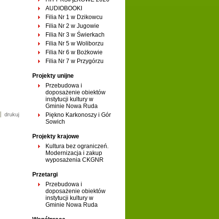
AUDIOBOOKI
Filia Nr 1 w Dzikowcu
Filia Nr 2 w Jugowie
Filia Nr 3 w Świerkach
Filia Nr 5 w Woliborzu
Filia Nr 6 w Bożkowie
Filia Nr 7 w Przygórzu
Projekty unijne
Przebudowa i
doposażenie obiektów
instytucji kultury w
Gminie Nowa Ruda
drukuj
Piękno Karkonoszy i Gór
Sowich
Projekty krajowe
Kultura bez ograniczeń.
Modernizacja i zakup
wyposażenia CKGNR
Przetargi
Przebudowa i
doposażenie obiektów
instytucji kultury w
Gminie Nowa Ruda