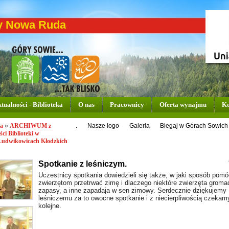
y Nowa Ruda
tualności - Biblioteka
O nas
Pracownicy
Oferta wynajmu
Ko
ka
»
ARCHIWUM z
.
Nasze logo
Galeria
Biegaj w Górach Sowich
ści Biblioteki w
 Ludwikowicach Kłodzkich
Spotkanie z leśniczym.
Uczestnicy spotkania dowiedzieli się także, w jaki sposób pomó
zwierzętom przetrwać zimę i dlaczego niektóre zwierzęta groma
zapasy, a inne zapadaja w sen zimowy. Serdecznie dziękujemy
leśniczemu za to owocne spotkanie i z niecierpliwością czekam
kolejne.