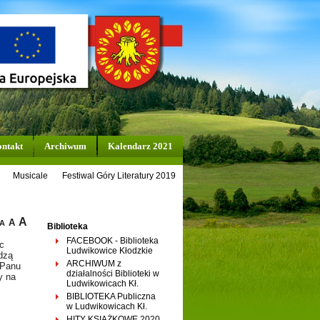
ntakt
Archiwum
Kalendarz 2021
Musicale
Festiwal Góry Literatury 2019
A
A
A
Biblioteka
FACEBOOK - Biblioteka
c
Ludwikowice Kłodzkie
dzą
ARCHIWUM z
 Panu
działalności Biblioteki w
y na
Ludwikowicach Kł.
BIBLIOTEKA Publiczna
w Ludwikowicach Kł.
HITY KSIĄŻKOWE 2020