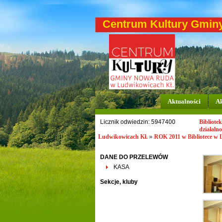
Centrum Kultury Gmin
Aktualności
Ak
Licznik odwiedzin: 5947400
Bibliote
działalno
Ludwikowicach Kł.
»
ROK 2011 w Bibliotece w
DANE DO PRZELEWÓW
KASA
Sekcje, kluby